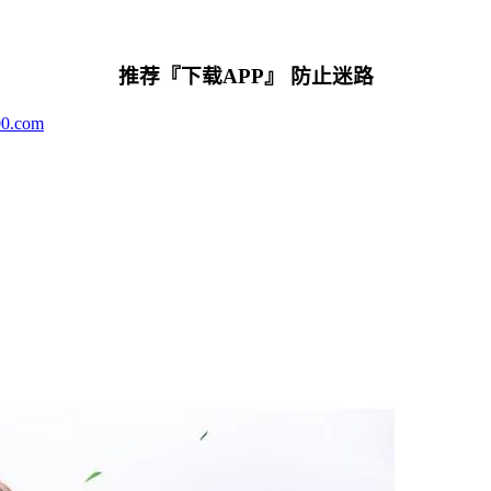
推荐『下载APP』 防止迷路
00.com