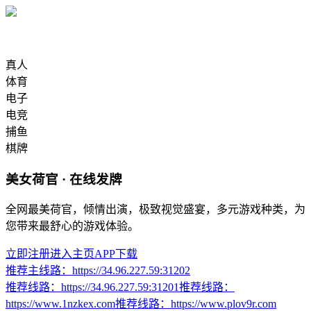
真人
体育
电子
电竞
捕鱼
棋牌
美女荷官 · 在线发牌
全网最美荷官，倾情出演，极致视觉盛宴，多元游戏种类，为
您带来最舒心的游戏体验。
立即注册
进入主页
APP下载
推荐主线路：
https://34.96.227.59:31202
推荐线路：
https://34.96.227.59:31201
推荐线路：
https://www.1nzkex.com
推荐线路：
https://www.plov9r.com