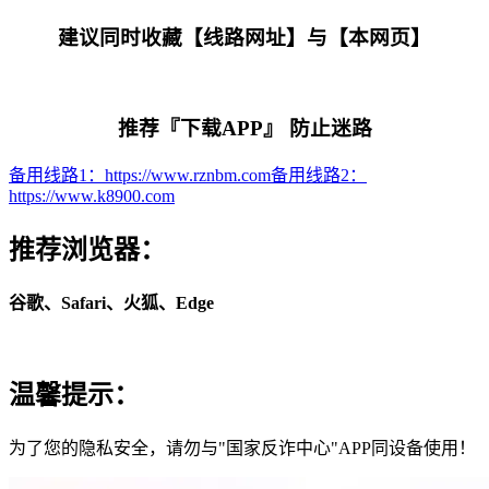
建议同时收藏【线路网址】与【本网页】
推荐『下载APP』 防止迷路
备用线路
1
：
https://www.rznbm.com
备用线路
2
：
https://www.k8900.com
推荐浏览器：
谷歌、Safari、火狐、Edge
温馨提示：
为了您的隐私安全，请勿与"国家反诈中心"APP同设备使用！