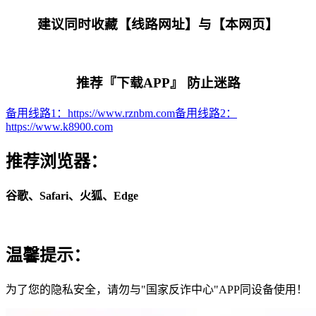
建议同时收藏【线路网址】与【本网页】
推荐『下载APP』 防止迷路
备用线路
1
：
https://www.rznbm.com
备用线路
2
：
https://www.k8900.com
推荐浏览器：
谷歌、Safari、火狐、Edge
温馨提示：
为了您的隐私安全，请勿与"国家反诈中心"APP同设备使用！