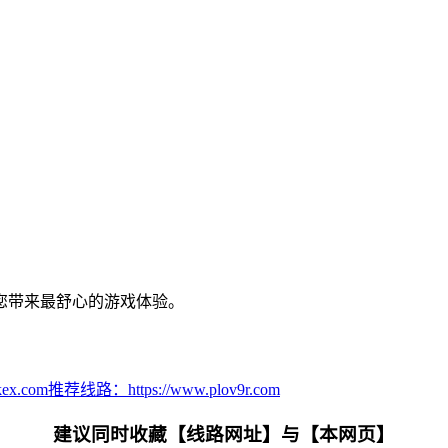
您带来最舒心的游戏体验。
kex.com
推荐线路：
https://www.plov9r.com
建议同时收藏【线路网址】与【本网页】