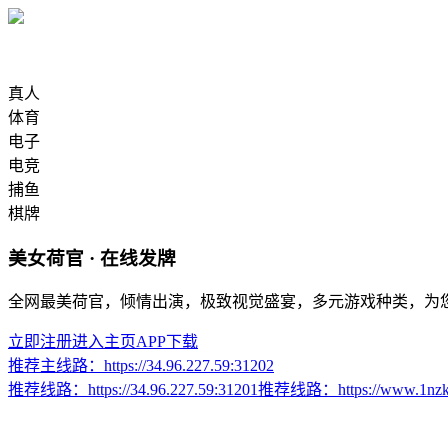
真人
体育
电子
电竞
捕鱼
棋牌
美女荷官 · 在线发牌
全网最美荷官，倾情出演，极致视觉盛宴，多元游戏种类，为
立即注册
进入主页
APP下载
推荐主线路：
https://34.96.227.59:31202
推荐线路：
https://34.96.227.59:31201
推荐线路：
https://www.1nz