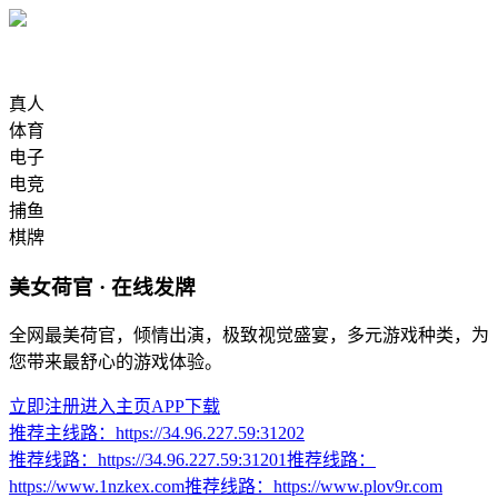
真人
体育
电子
电竞
捕鱼
棋牌
美女荷官 · 在线发牌
全网最美荷官，倾情出演，极致视觉盛宴，多元游戏种类，为
您带来最舒心的游戏体验。
立即注册
进入主页
APP下载
推荐主线路：
https://34.96.227.59:31202
推荐线路：
https://34.96.227.59:31201
推荐线路：
https://www.1nzkex.com
推荐线路：
https://www.plov9r.com