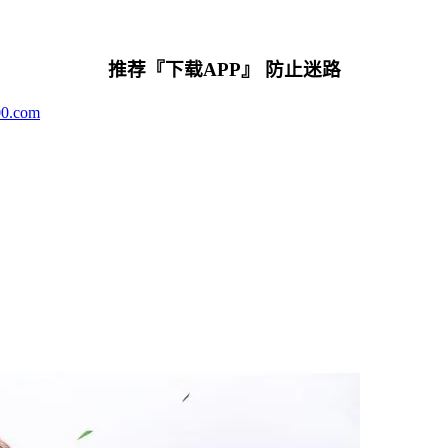
推荐『下载APP』 防止迷路
00.com