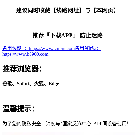
建议同时收藏【线路网址】与【本网页】
推荐『下载APP』 防止迷路
备用线路
1
：
https://www.rznbm.com
备用线路
2
：
https://www.k8900.com
推荐浏览器：
谷歌、Safari、火狐、Edge
温馨提示：
为了您的隐私安全，请勿与"国家反诈中心"APP同设备使用！