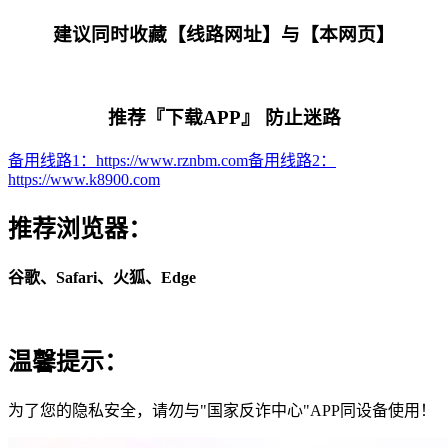
建议同时收藏【线路网址】与【本网页】
推荐『下载APP』 防止迷路
备用线路
1
：
https://www.rznbm.com
备用线路
2
：
https://www.k8900.com
推荐浏览器：
谷歌、Safari、火狐、Edge
温馨提示：
为了您的隐私安全，请勿与"国家反诈中心"APP同设备使用！