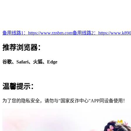
备用线路
1
：
https://www.rznbm.com
备用线路
2
：
https://www.k89
推荐浏览器：
谷歌、Safari、火狐、Edge
温馨提示：
为了您的隐私安全，请勿与"国家反诈中心"APP同设备使用！