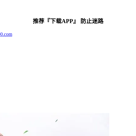
推荐『下载APP』 防止迷路
00.com