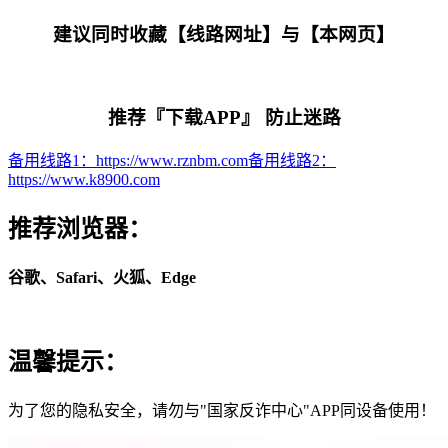
建议同时收藏【线路网址】与【本网页】
推荐『下载APP』 防止迷路
备用线路
1
：
https://www.rznbm.com
备用线路
2
：
https://www.k8900.com
推荐浏览器：
谷歌、Safari、火狐、Edge
温馨提示：
为了您的隐私安全，请勿与"国家反诈中心"APP同设备使用！